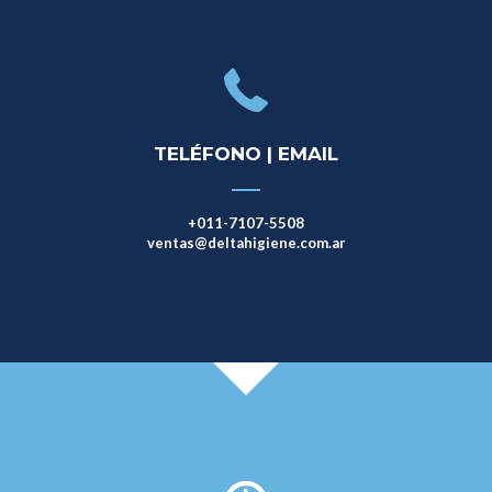
TELÉFONO | EMAIL
+011-7107-5508
ventas@deltahigiene.com.ar